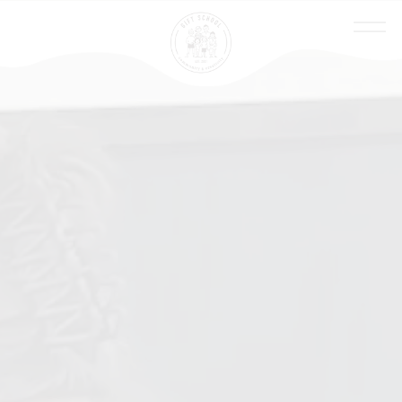
Top
News
Philosophy
Curriculum
FAQ
Contact